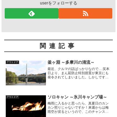
userをフォローする
関連記事
釜ヶ淵 ～多摩川の清流～
アウトドア
最近、クルマの話ばっかりなので....笑本
日より、まん延防止特別措置が東京にも
発令されてしまいました。しかしですね
ぇ、緊急事態宣言が明けて3週間でまたこ
の状態だと、もう閉じ籠っているのも限
界に近くなってきているのも事実。深川
不動尊の護摩炊き...
ソロキャン ～氷川キャンプ場～
アウトドア
梅雨に入るかと思ったら、真夏日のカン
カン照りじゃないですか！来週からは梅
雨空が戻るというので、このチャンスは
逃せない！ということで、ソロキャンし