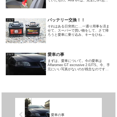
ていたもの。Alfa GTは、完全にGT志向
の強いクルマだったし、セレスピードに
無理させるといつ壊れるか判らないとい
うことで、サーキットを走ることは考
え...
バッテリー交換！！
クルマ
それはある日突然に....一通り用事を済ま
せて、スーパーで買い物をして、さて帰
ろうと愛車に乗り込み、キーをひね
る....。ココココココッ.....って音がする
だけで、セルが回らない！もう一度キー
をひねってみる。メーター周りの警告灯
はチカチカ...
愛車の事
クルマ
まずは、愛車について。今の愛車は
Alfaromeo GT excrusive 2.0JTS。今、手
元にいい写真がないのが残念なのです
が....。実は、デスクトップPCに保存用の
HDDを積んでるんですが、そのデータの
ほとんどが開けなくなっちゃ...
愛車の事