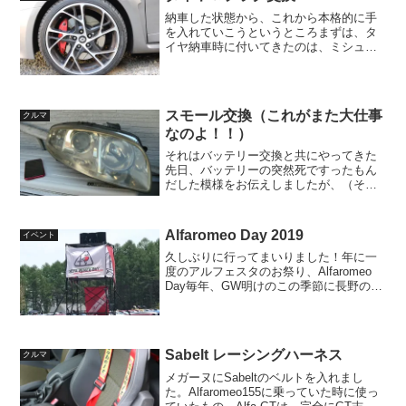
納車した状態から、これから本格的に手
を入れていこうというところまずは、タ
イヤ納車時に付いてきたのは、ミシュラ
ン パイロットスポーツ2恐らく新車時か
らそのままのものだろうトレッドはまだ
プラットホームがギリギリ出ていないく
らいだったが、ショルダ...
スモール交換（これがまた大仕事
クルマ
なのよ！！）
それはバッテリー交換と共にやってきた
先日、バッテリーの突然死ですったもん
だした模様をお伝えしましたが、（その
顛末はコチラ）実はその裏で、さらに重
大な事態が巻き起こっておりました。そ
れは、世のAlfa GT乗りが心の隅で恐れて
Alfaromeo Day 2019
イベント
いること。スモー...
久しぶりに行ってまいりました！年に一
度のアルフェスタのお祭り、Alfaromeo
Day毎年、GW明けのこの季節に長野の富
士見パノラマリゾートで開催されていま
す全国から超旧車から最新モデルまでい
ろんなアルファロメオが集結しますがっ
つり本気で...
Sabelt レーシングハーネス
クルマ
メガーヌにSabeltのベルトを入れまし
た。Alfaromeo155に乗っていた時に使っ